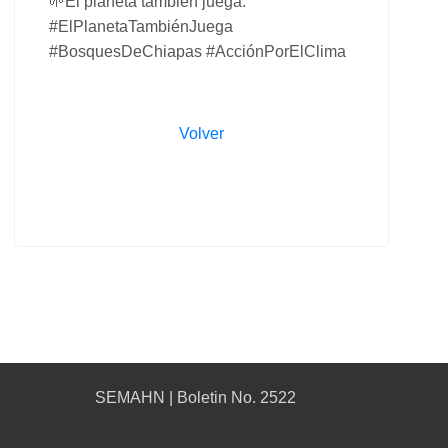
🌱El planeta también juega.
#ElPlanetaTambiénJuega
#BosquesDeChiapas #AcciónPorElClima
Volver
SEMAHN | Boletin No. 2522