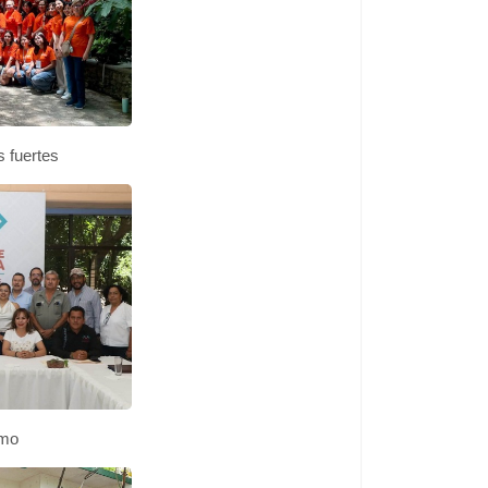
 fuertes
umo